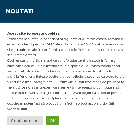
NOUTATI
Acest site folosește cookies
Protejarea securității și confidențialității datelor dumneavoastră personale
este importantă pentru CSM Galați. Prin urmare, CSM Galați operează acest
site și paginile sale, în conformitate cu legile în vigoare privind protecția și
LINK-URI
securitatea datelor.
Cookies sunt mici fișiere text ce sunt folosite pentru a stoca informații
succinte. Cookies-urile sunt stocate in dispozitivul dumneavoastră când
Politica cookies
website-ul este încărcat în browserul dumneavoastră. Aceste cookies ne
Politica de Confidențialitate – GDPR
ajută la funcționalitatea website-ului, contribuie la securizarea website-ului,
vă aduce o îmbunătățire a felului cum vizualizați informația de pe website,
ne ajută pe noi să ințelegem ce anume vă interesează și cum putem să
îmbunătățim website-ul și conținutul lui. Aveți opțiunea să optați pentru
înlăturarea acestor cookies. Optând pentru a limita o parte din aceste
cookies ar putea însă să producă un efect neplăcut asupra vizionării
website-ului.
© copyright 2019 - CSM Galati - Toate drepturile rezervate!
Setări cookies
OK