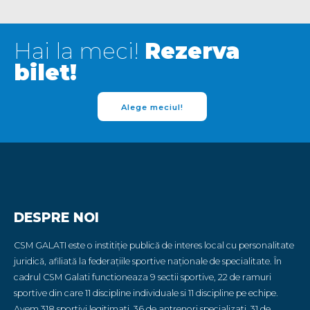
Hai la meci!
Rezerva
bilet!
Alege meciul!
DESPRE NOI
CSM GALATI este o institiție publică de interes local cu personalitate
juridică, afiliată la federațiile sportive naționale de specialitate. În
cadrul CSM Galati functioneaza 9 sectii sportive, 22 de ramuri
sportive din care 11 discipline individuale si 11 discipline pe echipe.
Avem 318 sportivi legitimati, 36 de antrenori specializati, 31 de