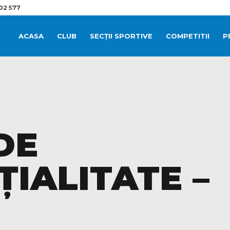
02 577
ACASA
CLUB
SECȚII SPORTIVE
COMPETITII
P
DE
IALITATE –