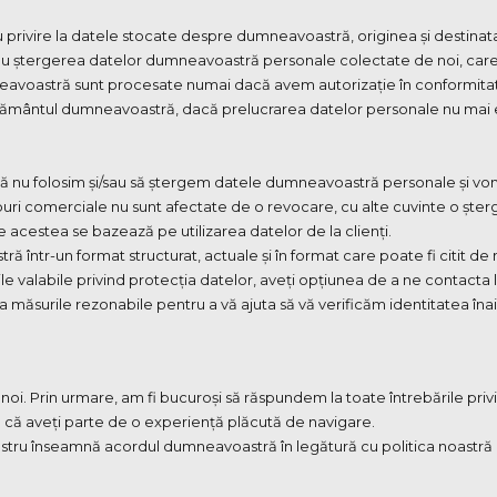
u privire la datele stocate despre dumneavoastră, originea și destinata
 sau ștergerea datelor dumneavoastră personale colectate de noi, car
avoastră sunt procesate numai dacă avem autorizație în conformitat
ământul dumneavoastră, dacă prelucrarea datelor personale nu mai est
ați să nu folosim și/sau să ștergem datele dumneavoastră personale și
i comerciale nu sunt afectate de o revocare, cu alte cuvinte o șterge
 acestea se bazează pe utilizarea datelor de la clienți.
ă într-un format structurat, actuale și în format care poate fi citit de m
e valabile privind protecția datelor, aveți opțiunea de a ne contacta
a măsurile rezonabile pentru a vă ajuta să vă verificăm identitatea înai
i. Prin urmare, am fi bucuroși să răspundem la toate întrebările pri
 că aveți parte de o experiență plăcută de navigare.
ostru înseamnă acordul dumneavoastră în legătură cu politica noastră