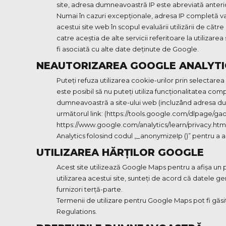
site, adresa dumneavoastră IP este abreviată anteri
Numai în cazuri excepționale, adresa IP completă va f
acestui site web în scopul evaluării utilizării de cătr
catre aceștia de alte servicii referitoare la utilizare
fi asociată cu alte date deținute de Google.
NEAUTORIZAREA GOOGLE ANALYTI
Puteți refuza utilizarea cookie-urilor prin selectare
este posibil să nu puteți utiliza funcționalitatea co
dumneavoastră a site-ului web (incluzând adresa dum
următorul link: (https://tools.google.com/dlpage/gao
https://www.google.com/analytics/learn/privacy.html
Analytics folosind codul „_anonymizeIp ()” pentru a
UTILIZAREA HĂRȚILOR GOOGLE
Acest site utilizează Google Maps pentru a afișa un
utilizarea acestui site, sunteți de acord că datele g
furnizori terță-parte.
Termenii de utilizare pentru Google Maps pot fi găsiț
Regulations.