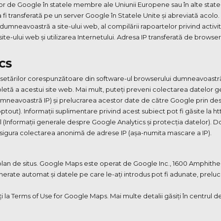
or de Google în statele membre ale Uniunii Europene sau în alte state
i transferată pe un server Google în Statele Unite și abreviată acolo.
e dumneavoastră a site-ului web, al compilării rapoartelor privind activita
a site-ului web și utilizarea Internetului. Adresa IP transferată de brows
CS
a setărilor corespunzătoare din software-ul browserului dumneavoastră,
mpletă a acestui site web. Mai mult, puteți preveni colectarea datelor g
neavoastră IP) și prelucrarea acestor date de către Google prin descă
ptout). Informații suplimentare privind acest subiect pot fi găsite la
 (Informații generale despre Google Analytics și protecția datelor). 
 asigura colectarea anonimă de adrese IP (așa-numita mascare a IP).
 plan de situs. Google Maps este operat de Google Inc., 1600 Amphith
enerate automat și datele pe care le-ați introdus pot fi adunate, prelu
i la Terms of Use for Google Maps. Mai multe detalii găsiți în centrul 