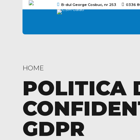
B-dul George Cosbuc, nr 253
0336 8
HOME
POLITICA 
CONFIDENȚ
GDPR