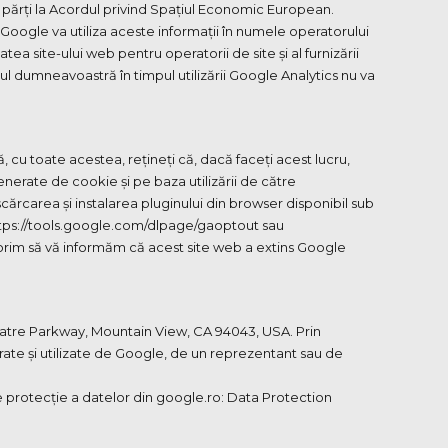
 părți la Acordul privind Spațiul Economic European.
 Google va utiliza aceste informații în numele operatorului
tea site-ului web pentru operatorii de site și al furnizării
erul dumneavoastră în timpul utilizării Google Analytics nu va
 cu toate acestea, rețineți că, dacă faceți acest lucru,
enerate de cookie și pe baza utilizării de către
rcarea și instalarea pluginului din browser disponibil sub
 https://tools.google.com/dlpage/gaoptout sau
Dorim să vă informăm că acest site web a extins Google
eatre Parkway, Mountain View, CA 94043, USA. Prin
crate și utilizate de Google, de un reprezentant sau de
de protecție a datelor din google.ro: Data Protection