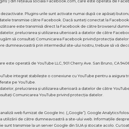
plugins”) din rețeaua socială Facebook.com, care este operată de Faceb
al dezactivate. Plugins-urile sunt activate numai după ce apăsați butonul
 datele transmise către Facebook. Dacă sunteți conectat la Faceboo
nzătoare este transmisă direct la Facebook de către browserul dumne
 datelor, prelucrarea și utilizarea ulterioară a datelor de către Faceboo
ă rugăm să consultați Comunicarea Facebook privind protecția datelor
 dumneavoastră prin intermediul site-ului nostru, trebuie să vă decone
 care este operată de YouTube LLC, 901 Cherry Ave. San Bruno, CA 94
ouTube integrat stabilește o conexiune cu YouTube pentru a asigura tr
sferate pe YouTube.
 datelor, prelucrarea și utilizarea ulterioară a datelor de către YouTube
onsultați Comunicarea YouTube privind protecția datelor.
e analiză web furnizat de Google Inc. („Google”). Google Analytics folos
utilizării de către dumneavoastră a site-ului web. Informațiile despr
ie sunt transmise la un server Google din SUA și stocate acolo. Cu to