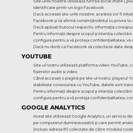
Site-urile noastre utilizează funcția social share („
identificate printr-un logo Facebook.
Dacă accesați site-urile noastre, acestea vor fi iniți
Facebook și vă afirmă consimțământul cu privire la
Dacă apăsați butonul respectiv, informația corespu
Pentru informații despre scopul și intenția colectării
configura pentru a vă proteja confidențialitatea, v
Dacă nu doriți ca Facebook să colecteze date despre
YOUTUBE
Site-ul nostru utilizează platforma video YouTube,
fișierelor audio și video.
Când accesați o pagină pe site-ul nostru, playerul Y
stabilește conexiunea cu YouTube, datele sunt tran
Pentru informații despre scopul și intenția colectării
configura pentru a vă proteja confidențialitatea, c
GOOGLE ANALYTICS
Acest site utilizează Google Analytics, un serviciu d
pe computerul dumneavoastră și care permit analiza 
(inclusiv adresa IP) colectate de către modulul cook