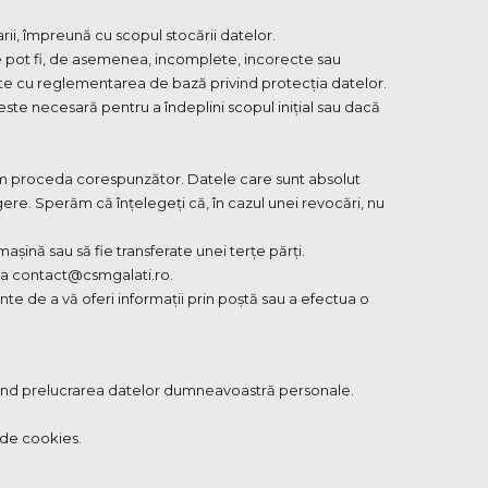
rii, împreună cu scopul stocării datelor.
e pot fi, de asemenea, incomplete, incorecte sau
e cu reglementarea de bază privind protecția datelor.
e necesară pentru a îndeplini scopul inițial sau dacă
 vom proceda corespunzător. Datele care sunt absolut
re. Sperăm că înțelegeți că, în cazul unei revocări, nu
așină sau să fie transferate unei terțe părți.
 la contact@csmgalati.ro.
nte de a vă oferi informații prin poștă sau a efectua o
vind prelucrarea datelor dumneavoastră personale.
 de cookies.