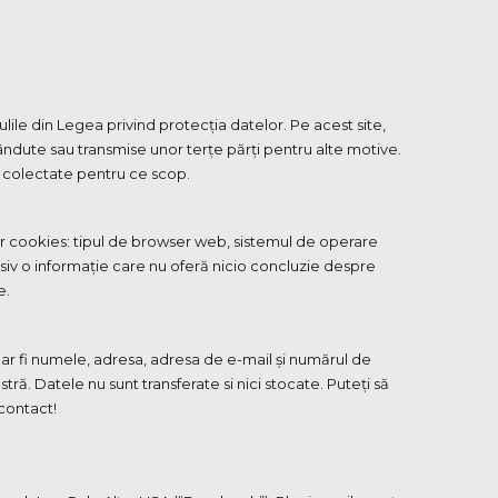
e din Legea privind protecția datelor. Pe acest site,
ndute sau transmise unor terțe părți pentru alte motive.
 colectate pentru ce scop.
or cookies: tipul de browser web, sistemul de operare
usiv o informație care nu oferă nicio concluzie despre
e.
 ar fi numele, adresa, adresa de e-mail și numărul de
ă. Datele nu sunt transferate si nici stocate. Puteți să
contact!