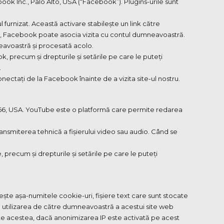
ook Inc., Palo Alto, USA (“Facebook”). Plugins-urile sunt
 furnizat. Această activare stabilește un link către
k, Facebook poate asocia vizita cu contul dumneavoastră.
avoastră și procesată acolo.
k, precum și drepturile și setările pe care le puteți
.
ctați de la Facebook înainte de a vizita site-ul nostru.
066, USA. YouTube este o platformă care permite redarea
ansmiterea tehnică a fișierului video sau audio. Când se
, precum și drepturile și setările pe care le puteți
ește așa-numitele cookie-uri, fișiere text care sunt stocate
e utilizarea de către dumneavoastră a acestui site web
ate acestea, dacă anonimizarea IP este activată pe acest