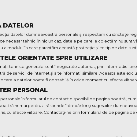
A DATELOR
ia datelor dumneavoastră personale și respectăm cu strictețe regulil
e necesar tehnic. În niciun caz, datele pe care le colectăm nu sunt vâ
 a modului în care garantăm această protecție și ce tip de date sunt
TELE ORIENTATE SPRE UTILIZARE
ații tehnice generale, sunt înregistrate automat, prin intermediul un
ă de servicii de internet și alte informații similare. Aceasta este excl
ocare a datelor poate fi opozabilă în orice moment cu efecte viitoar
TER PERSONAL
ii personale în formularul de contact disponibil pe pagina noastră, cum
astră numai pentru a răspunde întrebărilor și sugestiilor dumneavoastr
is, cu efecte viitoare. Contactați-ne prin formularul de pe pagina de 