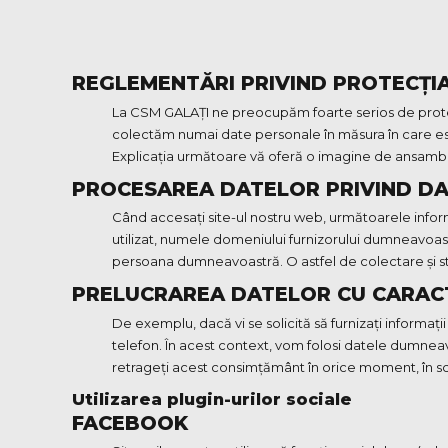
REGLEMENTĂRI PRIVIND PROTECȚI
La CSM GALAȚI ne preocupăm foarte serios de protecț
colectăm numai date personale în măsura în care est
Explicația următoare vă oferă o imagine de ansamblu
PROCESAREA DATELOR PRIVIND DA
Când accesați site-ul nostru web, următoarele inform
utilizat, numele domeniului furnizorului dumneavoastr
persoana dumneavoastră. O astfel de colectare și st
PRELUCRAREA DATELOR CU CARAC
De exemplu, dacă vi se solicită să furnizați informaț
telefon. În acest context, vom folosi datele dumneavo
retrageți acest consimțământ în orice moment, în scr
Utilizarea plugin-urilor sociale
FACEBOOK