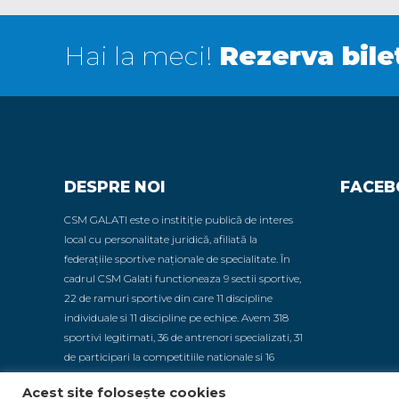
Hai la meci!
Rezerva bile
DESPRE NOI
FACEB
CSM GALATI este o institiție publică de interes
local cu personalitate juridică, afiliată la
federațiile sportive naționale de specialitate. În
cadrul CSM Galati functioneaza 9 sectii sportive,
22 de ramuri sportive din care 11 discipline
individuale si 11 discipline pe echipe. Avem 318
sportivi legitimati, 36 de antrenori specializati, 31
de participari la competitiile nationale si 16
sportivi promovati in loturile nationale.
Acest site folosește cookies