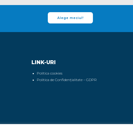
Alege meciul!
LINK-URI
Politica cookies
Politica de Confidențialitate – GDPR