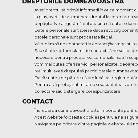
DREPTURILE DUMNEAVOASTRĂ
Aveți dreptul să primiți informații în orice moment c
În plus, aveți, de asemenea, dreptul la corectarea
depășite. Ne asigurăm întotdeauna că datele dumne
Datele personale sunt șterse dacă revocați consimț
datele personale sunt procesate ilegal.
Vă rugăm să ne contactați la contact@csmgalati.ro
Sau să utilizați formularul de contact să ne solicit
necesare pentru procesarea comenzilor sau în scopur
vom mai putea oferi servicii personalizate, deoarece
Mai mult, aveți dreptul să primiți datele dumneavoastr
Dacă sunteți de părere că am încălcat reglementăril
Pentru a vă proteja intimitatea și securitatea, vom lu
corectare sau o ștergere corespunzătoare.
CONTACT
Încrederea dumneavoastră este importantă pentru no
Acest website folosește cookies pentru a ne asigura
Navigarea pe oricare dintre paginile website-ului n