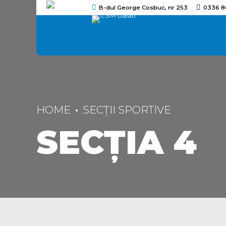
B-dul George Cosbuc, nr 253
0336 8
HOME
SECŢII SPORTIVE
SECŢIA 4