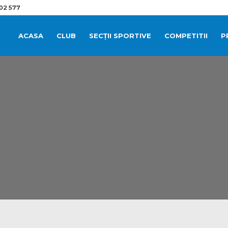
02 577
ACASA
CLUB
SECȚII SPORTIVE
COMPETITII
P