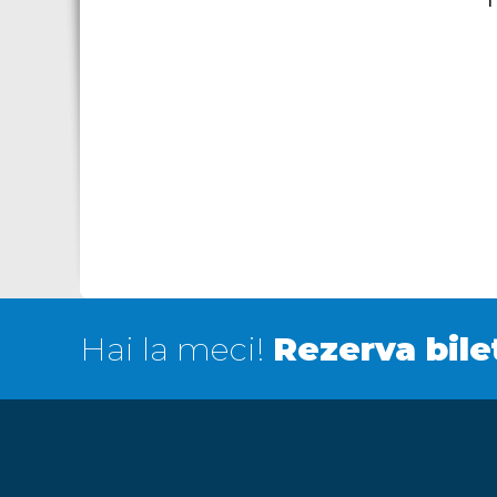
Hai la meci!
Rezerva bile